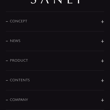
CONCEPT
BRAND
DESIGN
NEWS
ニュースリリース
商品に関して
PRODUCT
展示会
混合栓
企業情報
センサー・タッチ水栓
その他
CONTENTS
セットアイテム
MIZUBA（ミズバ）
予洗い水栓
プレパシュ＋
洗面器・手洗器
単水栓
COMPANY
みらいエコ住宅2026
事業について
シャワー