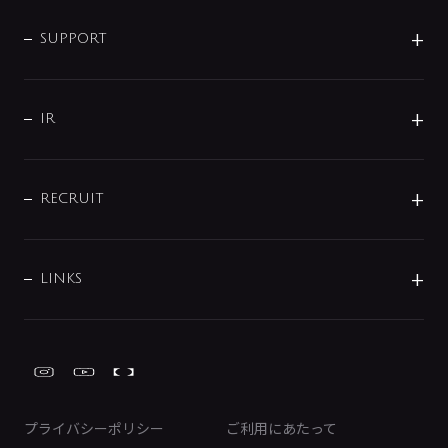
企業情報
インテリア・アクセサリー
SMART FINE BUBBLE
ORIGINAL GRAPHIC
企業理念
SUPPORT
分岐
コーポレートメッセージ
水栓部品
水まわり解決帖
サポート
CSR
バルブ
よくあるご質問
じぶんシャワーが見つかる
会社概要
シャワインフォ
IR
配管システム
お問い合わせ
沿革
配管部材
IENI
IR情報
サポートチャット
ブランド・グループ紹介
キッチン周辺用品
IRニュース
データダウンロード
RECRUIT
事業所案内
バス・空調周辺用品
経営情報
節湯水栓・節水水栓について
ショールーム
洗面周辺用品
採用情報
業績・財務情報
環境配慮バルブ登録制度について
水栓金具の製造工程
洗濯機周辺用品
募集要項
IRライブラリ
LINKS
みらいエコ住宅2026事業
トイレ周辺用品
株式情報
類似品・模倣品にご注意ください
ガーデニング周辺用品
Global Site
IRカレンダー
工具
FAQ（IR向け）
ディスクロージャーポリシー
免責事項
プライバシーポリシー
ご利用にあたって
IRに関するお問い合わせ