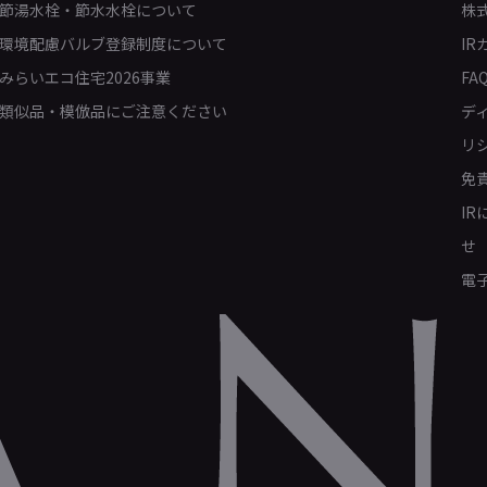
節湯水栓・節水水栓について
株
環境配慮バルブ登録制度について
IR
みらいエコ住宅2026事業
FA
類似品・模倣品にご注意ください
デ
リ
免
I
せ
電