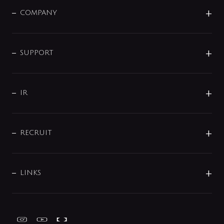
洗面器・手洗器
単水栓
COMPANY
みらいエコ住宅2026
事業について
シャワー
企業情報
インテリア・アクセサリー
SMART FINE BUBBLE
ORIGINAL GRAPHIC
企業理念
SUPPORT
分岐
コーポレートメッセージ
水栓部品
水まわり解決帖
サポート
CSR
バルブ
よくあるご質問
じぶんシャワーが見つかる
会社概要
シャワインフォ
IR
配管システム
お問い合わせ
沿革
配管部材
IENI
IR情報
サポートチャット
ブランド・グループ紹介
キッチン周辺用品
IRニュース
データダウンロード
RECRUIT
事業所案内
バス・空調周辺用品
経営情報
節湯水栓・節水水栓について
ショールーム
洗面周辺用品
採用情報
業績・財務情報
環境配慮バルブ登録制度について
水栓金具の製造工程
洗濯機周辺用品
募集要項
IRライブラリ
LINKS
みらいエコ住宅2026事業
トイレ周辺用品
株式情報
類似品・模倣品にご注意ください
ガーデニング周辺用品
Global Site
IRカレンダー
工具
FAQ（IR向け）