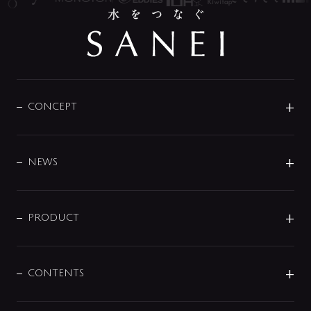
CONCEPT
BRAND
DESIGN
NEWS
ニュースリリース
商品に関して
PRODUCT
展示会
混合栓
企業情報
センサー・タッチ水栓
その他
CONTENTS
セットアイテム
MIZUBA（ミズバ）
予洗い水栓
プレパシュ＋