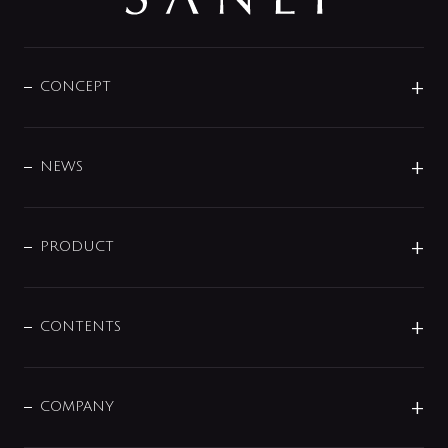
CONCEPT
BRAND
DESIGN
NEWS
ニュースリリース
商品に関して
PRODUCT
展示会
混合栓
企業情報
センサー・タッチ水栓
その他
CONTENTS
セットアイテム
MIZUBA（ミズバ）
予洗い水栓
プレパシュ＋
洗面器・手洗器
単水栓
COMPANY
みらいエコ住宅2026
事業について
シャワー