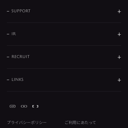
企業情報
インテリア・アクセサリー
SMART FINE BUBBLE
ORIGINAL GRAPHIC
企業理念
SUPPORT
分岐
コーポレートメッセージ
水栓部品
水まわり解決帖
サポート
CSR
バルブ
よくあるご質問
じぶんシャワーが見つかる
会社概要
シャワインフォ
IR
配管システム
お問い合わせ
沿革
配管部材
IENI
IR情報
サポートチャット
ブランド・グループ紹介
キッチン周辺用品
IRニュース
データダウンロード
RECRUIT
事業所案内
バス・空調周辺用品
経営情報
節湯水栓・節水水栓について
ショールーム
洗面周辺用品
採用情報
業績・財務情報
環境配慮バルブ登録制度について
水栓金具の製造工程
洗濯機周辺用品
募集要項
IRライブラリ
LINKS
みらいエコ住宅2026事業
トイレ周辺用品
株式情報
類似品・模倣品にご注意ください
ガーデニング周辺用品
Global Site
IRカレンダー
工具
FAQ（IR向け）
ディスクロージャーポリシー
免責事項
プライバシーポリシー
ご利用にあたって
IRに関するお問い合わせ