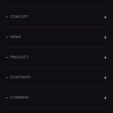
CONCEPT
BRAND
DESIGN
NEWS
ニュースリリース
商品に関して
PRODUCT
展示会
混合栓
企業情報
センサー・タッチ水栓
その他
CONTENTS
セットアイテム
MIZUBA（ミズバ）
予洗い水栓
プレパシュ＋
洗面器・手洗器
単水栓
COMPANY
みらいエコ住宅2026
事業について
シャワー
企業情報
インテリア・アクセサリー