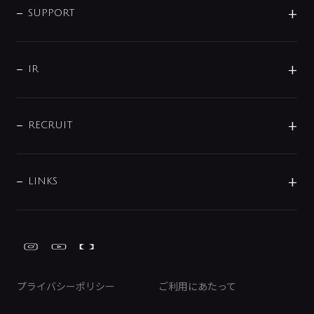
SMART FINE BUBBLE
ORIGINAL GRAPHIC
企業理念
SUPPORT
分岐
コーポレートメッセージ
水栓部品
水まわり解決帖
サポート
CSR
バルブ
よくあるご質問
じぶんシャワーが見つかる
会社概要
シャワインフォ
IR
配管システム
お問い合わせ
沿革
配管部材
IENI
IR情報
サポートチャット
ブランド・グループ紹介
キッチン周辺用品
IRニュース
データダウンロード
RECRUIT
事業所案内
バス・空調周辺用品
経営情報
節湯水栓・節水水栓について
ショールーム
洗面周辺用品
採用情報
業績・財務情報
環境配慮バルブ登録制度について
水栓金具の製造工程
洗濯機周辺用品
募集要項
IRライブラリ
LINKS
みらいエコ住宅2026事業
トイレ周辺用品
株式情報
類似品・模倣品にご注意ください
ガーデニング周辺用品
Global Site
IRカレンダー
工具
FAQ（IR向け）
ディスクロージャーポリシー
免責事項
プライバシーポリシー
ご利用にあたって
IRに関するお問い合わせ