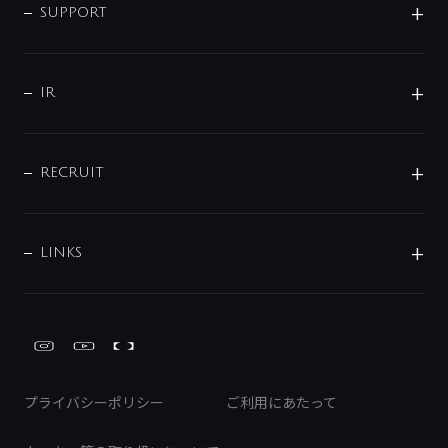
SMART FINE BUBBLE
ORIGINAL GRAPHIC
企業理念
SUPPORT
分岐
コーポレートメッセージ
水栓部品
水まわり解決帖
サポート
CSR
バルブ
よくあるご質問
じぶんシャワーが見つかる
会社概要
シャワインフォ
IR
配管システム
お問い合わせ
沿革
配管部材
IENI
IR情報
サポートチャット
ブランド・グループ紹介
キッチン周辺用品
IRニュース
データダウンロード
RECRUIT
事業所案内
バス・空調周辺用品
経営情報
節湯水栓・節水水栓について
ショールーム
洗面周辺用品
採用情報
業績・財務情報
環境配慮バルブ登録制度について
水栓金具の製造工程
洗濯機周辺用品
募集要項
IRライブラリ
LINKS
みらいエコ住宅2026事業
トイレ周辺用品
株式情報
類似品・模倣品にご注意ください
ガーデニング周辺用品
Global Site
IRカレンダー
工具
FAQ（IR向け）
ディスクロージャーポリシー
免責事項
プライバシーポリシー
ご利用にあたって
IRに関するお問い合わせ
電子公告