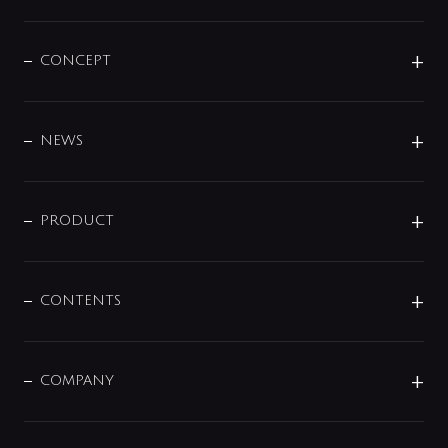
CONCEPT
BRAND
DESIGN
NEWS
ニュースリリース
商品に関して
PRODUCT
展示会
混合栓
企業情報
センサー・タッチ水栓
その他
CONTENTS
セットアイテム
MIZUBA（ミズバ）
予洗い水栓
プレパシュ＋
洗面器・手洗器
単水栓
COMPANY
みらいエコ住宅2026
事業について
シャワー
企業情報
インテリア・アクセサリー