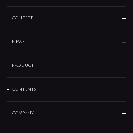
CONCEPT
BRAND
DESIGN
NEWS
ニュースリリース
商品に関して
PRODUCT
展示会
混合栓
企業情報
センサー・タッチ水栓
その他
CONTENTS
セットアイテム
MIZUBA（ミズバ）
予洗い水栓
プレパシュ＋
洗面器・手洗器
単水栓
COMPANY
みらいエコ住宅2026
事業について
シャワー
企業情報
インテリア・アクセサリー