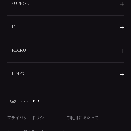
SMART FINE BUBBLE
ORIGINAL GRAPHIC
企業理念
SUPPORT
分岐
コーポレートメッセージ
水栓部品
水まわり解決帖
サポート
CSR
バルブ
よくあるご質問
じぶんシャワーが見つかる
会社概要
シャワインフォ
IR
配管システム
お問い合わせ
沿革
配管部材
IENI
IR情報
サポートチャット
ブランド・グループ紹介
キッチン周辺用品
IRニュース
データダウンロード
RECRUIT
事業所案内
バス・空調周辺用品
経営情報
節湯水栓・節水水栓について
ショールーム
洗面周辺用品
採用情報
業績・財務情報
環境配慮バルブ登録制度について
水栓金具の製造工程
洗濯機周辺用品
募集要項
IRライブラリ
LINKS
みらいエコ住宅2026事業
トイレ周辺用品
株式情報
類似品・模倣品にご注意ください
ガーデニング周辺用品
Global Site
IRカレンダー
工具
FAQ（IR向け）
ディスクロージャーポリシー
免責事項
プライバシーポリシー
ご利用にあたって
IRに関するお問い合わせ
電子公告