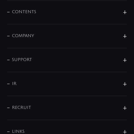
混合栓
企業情報
センサー・タッチ水栓
その他
CONTENTS
セットアイテム
MIZUBA（ミズバ）
予洗い水栓
プレパシュ＋
洗面器・手洗器
単水栓
COMPANY
みらいエコ住宅2026
事業について
シャワー
企業情報
インテリア・アクセサリー
SMART FINE BUBBLE
ORIGINAL GRAPHIC
企業理念
SUPPORT
分岐
コーポレートメッセージ
水栓部品
水まわり解決帖
サポート
CSR
バルブ
よくあるご質問
じぶんシャワーが見つかる
会社概要
シャワインフォ
IR
配管システム
お問い合わせ
沿革
配管部材
IENI
IR情報
サポートチャット
ブランド・グループ紹介
キッチン周辺用品
IRニュース
データダウンロード
RECRUIT
事業所案内
バス・空調周辺用品
経営情報
節湯水栓・節水水栓について
ショールーム
洗面周辺用品
採用情報
業績・財務情報
環境配慮バルブ登録制度について
水栓金具の製造工程
洗濯機周辺用品
募集要項
IRライブラリ
LINKS
みらいエコ住宅2026事業
トイレ周辺用品