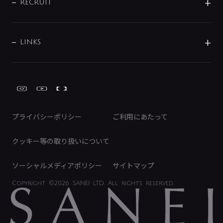
IRニュース
データダウンロード
RECRUIT
事業所案内
バス・空調周辺用品
経営情報
節湯水栓・節水水栓について
ショールーム
洗面周辺用品
採用情報
業績・財務情報
環境配慮バルブ登録制度について
水栓金具の製造工程
洗濯機周辺用品
募集要項
IRライブラリ
LINKS
みらいエコ住宅2026事業
トイレ周辺用品
株式情報
類似品・模倣品にご注意ください
ガーデニング周辺用品
Global Site
IRカレンダー
工具
FAQ（IR向け）
ディスクロージャーポリシー
免責事項
プライバシーポリシー
ご利用にあたって
IRに関するお問い合わせ
電子公告
クッキー等の取り扱いについて
ソーシャルメディアポリシー
サイトマップ
Copyright
©2026 SANEI LTD.
All rights reserved.