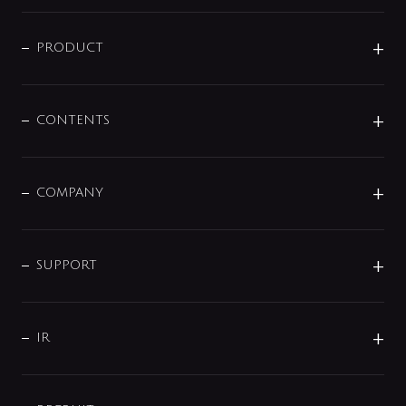
ニュースリリース
商品に関して
PRODUCT
展示会
混合栓
企業情報
センサー・タッチ水栓
その他
CONTENTS
セットアイテム
MIZUBA（ミズバ）
予洗い水栓
プレパシュ＋
洗面器・手洗器
単水栓
COMPANY
みらいエコ住宅2026
事業について
シャワー
企業情報
インテリア・アクセサリー
SMART FINE BUBBLE
ORIGINAL GRAPHIC
企業理念
SUPPORT
分岐
コーポレートメッセージ
水栓部品
水まわり解決帖
サポート
CSR
バルブ
よくあるご質問
じぶんシャワーが見つかる
会社概要
シャワインフォ
IR
配管システム
お問い合わせ
沿革
配管部材
IENI
IR情報
サポートチャット
ブランド・グループ紹介
キッチン周辺用品