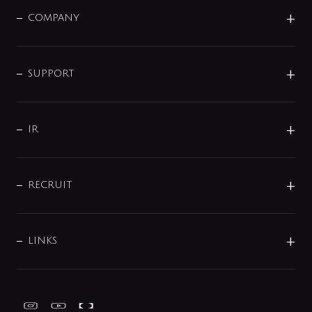
洗面器・手洗器
単水栓
COMPANY
みらいエコ住宅2026
事業について
シャワー
企業情報
インテリア・アクセサリー
SMART FINE BUBBLE
ORIGINAL GRAPHIC
企業理念
SUPPORT
分岐
コーポレートメッセージ
水栓部品
水まわり解決帖
サポート
CSR
バルブ
よくあるご質問
じぶんシャワーが見つかる
会社概要
シャワインフォ
IR
配管システム
お問い合わせ
沿革
配管部材
IENI
IR情報
サポートチャット
ブランド・グループ紹介
キッチン周辺用品
IRニュース
データダウンロード
RECRUIT
事業所案内
バス・空調周辺用品
経営情報
節湯水栓・節水水栓について
ショールーム
洗面周辺用品
採用情報
業績・財務情報
環境配慮バルブ登録制度について
水栓金具の製造工程
洗濯機周辺用品
募集要項
IRライブラリ
LINKS
みらいエコ住宅2026事業
トイレ周辺用品
株式情報
類似品・模倣品にご注意ください
ガーデニング周辺用品
Global Site
IRカレンダー
工具
FAQ（IR向け）