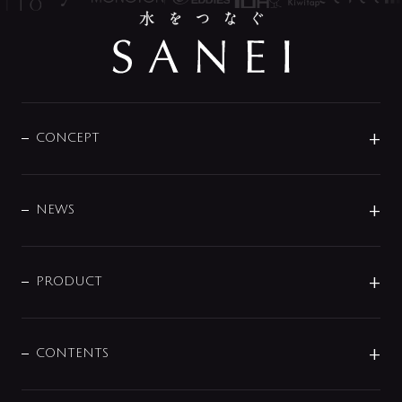
CONCEPT
BRAND
DESIGN
NEWS
ニュースリリース
商品に関して
PRODUCT
展示会
混合栓
企業情報
センサー・タッチ水栓
その他
CONTENTS
セットアイテム
MIZUBA（ミズバ）
予洗い水栓
プレパシュ＋