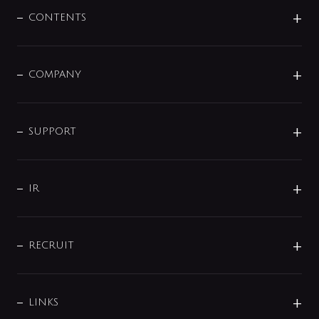
センサー・タッチ水栓
その他
CONTENTS
セットアイテム
MIZUBA（ミズバ）
予洗い水栓
プレパシュ＋
洗面器・手洗器
単水栓
COMPANY
みらいエコ住宅2026
事業について
シャワー
企業情報
インテリア・アクセサリー
SMART FINE BUBBLE
ORIGINAL GRAPHIC
企業理念
SUPPORT
分岐
コーポレートメッセージ
水栓部品
水まわり解決帖
サポート
CSR
バルブ
よくあるご質問
じぶんシャワーが見つかる
会社概要
シャワインフォ
IR
配管システム
お問い合わせ
沿革
配管部材
IENI
IR情報
サポートチャット
ブランド・グループ紹介
キッチン周辺用品
IRニュース
データダウンロード
RECRUIT
事業所案内
バス・空調周辺用品
経営情報
節湯水栓・節水水栓について
ショールーム
洗面周辺用品
採用情報
業績・財務情報
環境配慮バルブ登録制度について
水栓金具の製造工程
洗濯機周辺用品
募集要項
IRライブラリ
LINKS
みらいエコ住宅2026事業
トイレ周辺用品