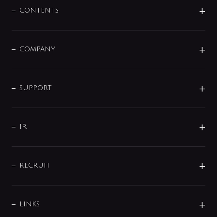
センサー・タッチ水栓
その他
CONTENTS
セットアイテム
MIZUBA（ミズバ）
予洗い水栓
プレパシュ＋
洗面器・手洗器
単水栓
COMPANY
みらいエコ住宅2026
事業について
シャワー
企業情報
インテリア・アクセサリー
SMART FINE BUBBLE
ORIGINAL GRAPHIC
企業理念
SUPPORT
分岐
コーポレートメッセージ
水栓部品
水まわり解決帖
サポート
CSR
バルブ
よくあるご質問
じぶんシャワーが見つかる
会社概要
シャワインフォ
IR
配管システム
お問い合わせ
沿革
配管部材
IENI
IR情報
サポートチャット
ブランド・グループ紹介
キッチン周辺用品
IRニュース
データダウンロード
RECRUIT
事業所案内
バス・空調周辺用品
経営情報
節湯水栓・節水水栓について
ショールーム
洗面周辺用品
採用情報
業績・財務情報
環境配慮バルブ登録制度について
水栓金具の製造工程
洗濯機周辺用品
募集要項
IRライブラリ
LINKS
みらいエコ住宅2026事業
トイレ周辺用品