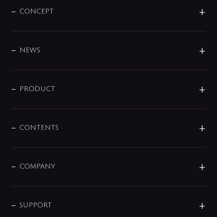
CONCEPT
BRAND
DESIGN
NEWS
ニュースリリース
商品に関して
PRODUCT
展示会
混合栓
企業情報
センサー・タッチ水栓
その他
CONTENTS
セットアイテム
MIZUBA（ミズバ）
予洗い水栓
プレパシュ＋
洗面器・手洗器
単水栓
COMPANY
みらいエコ住宅2026
事業について
シャワー
企業情報
インテリア・アクセサリー
SMART FINE BUBBLE
ORIGINAL GRAPHIC
企業理念
SUPPORT
分岐