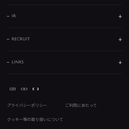
コーポレートメッセージ
水栓部品
水まわり解決帖
サポート
CSR
バルブ
よくあるご質問
じぶんシャワーが見つかる
会社概要
シャワインフォ
IR
配管システム
お問い合わせ
沿革
配管部材
IENI
IR情報
サポートチャット
ブランド・グループ紹介
キッチン周辺用品
IRニュース
データダウンロード
RECRUIT
事業所案内
バス・空調周辺用品
経営情報
節湯水栓・節水水栓について
ショールーム
洗面周辺用品
採用情報
業績・財務情報
環境配慮バルブ登録制度について
水栓金具の製造工程
洗濯機周辺用品
募集要項
IRライブラリ
LINKS
みらいエコ住宅2026事業
トイレ周辺用品
株式情報
類似品・模倣品にご注意ください
ガーデニング周辺用品
Global Site
IRカレンダー
工具
FAQ（IR向け）
ディスクロージャーポリシー
免責事項
プライバシーポリシー
ご利用にあたって
IRに関するお問い合わせ
電子公告
クッキー等の取り扱いについて