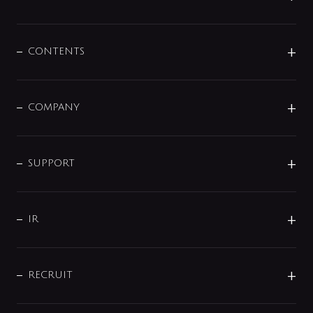
展示会
混合栓
企業情報
センサー・タッチ水栓
その他
CONTENTS
セットアイテム
MIZUBA（ミズバ）
予洗い水栓
プレパシュ＋
洗面器・手洗器
単水栓
COMPANY
みらいエコ住宅2026
事業について
シャワー
企業情報
インテリア・アクセサリー
SMART FINE BUBBLE
ORIGINAL GRAPHIC
企業理念
SUPPORT
分岐
コーポレートメッセージ
水栓部品
水まわり解決帖
サポート
CSR
バルブ
よくあるご質問
じぶんシャワーが見つかる
会社概要
シャワインフォ
IR
配管システム
お問い合わせ
沿革
配管部材
IENI
IR情報
サポートチャット
ブランド・グループ紹介
キッチン周辺用品
IRニュース
データダウンロード
RECRUIT
事業所案内
バス・空調周辺用品
経営情報
節湯水栓・節水水栓について
ショールーム
洗面周辺用品
採用情報