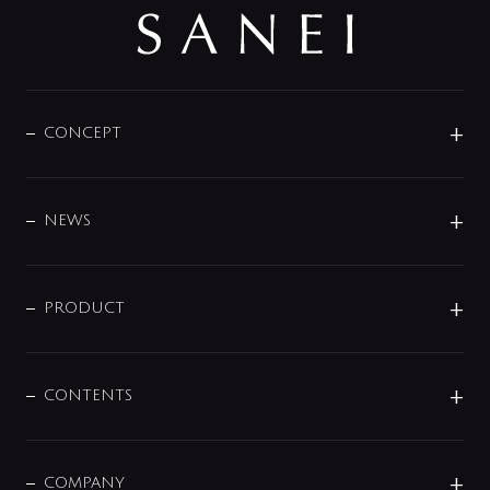
CONCEPT
BRAND
DESIGN
NEWS
ニュースリリース
商品に関して
PRODUCT
展示会
混合栓
企業情報
センサー・タッチ水栓
その他
CONTENTS
セットアイテム
MIZUBA（ミズバ）
予洗い水栓
プレパシュ＋
洗面器・手洗器
単水栓
COMPANY