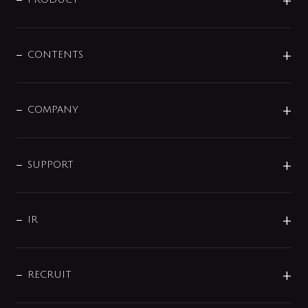
商品に関して
展示会
混合栓
企業情報
センサー・タッチ水栓
その他
CONTENTS
セットアイテム
MIZUBA（ミズバ）
予洗い水栓
プレパシュ＋
洗面器・手洗器
単水栓
COMPANY
みらいエコ住宅2026
事業について
シャワー
企業情報
インテリア・アクセサリー
SMART FINE BUBBLE
ORIGINAL GRAPHIC
企業理念
SUPPORT
分岐
コーポレートメッセージ
水栓部品
水まわり解決帖
サポート
CSR
バルブ
よくあるご質問
じぶんシャワーが見つかる
会社概要
シャワインフォ
IR
配管システム
お問い合わせ
沿革
配管部材
IENI
IR情報
サポートチャット
ブランド・グループ紹介
キッチン周辺用品
IRニュース
データダウンロード
RECRUIT
事業所案内
バス・空調周辺用品
経営情報
節湯水栓・節水水栓について
ショールーム
洗面周辺用品