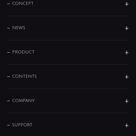
CONCEPT
BRAND
DESIGN
NEWS
ニュースリリース
商品に関して
PRODUCT
展示会
混合栓
企業情報
センサー・タッチ水栓
その他
CONTENTS
セットアイテム
MIZUBA（ミズバ）
予洗い水栓
プレパシュ＋
洗面器・手洗器
単水栓
COMPANY
みらいエコ住宅2026
事業について
シャワー
企業情報
インテリア・アクセサリー
SMART FINE BUBBLE
ORIGINAL GRAPHIC
企業理念
SUPPORT
分岐
コーポレートメッセージ
水栓部品
水まわり解決帖