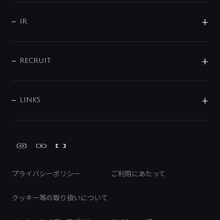
サポート
CSR
バルブ
よくあるご質問
じぶんシャワーが見つかる
会社概要
シャワインフォ
IR
配管システム
お問い合わせ
沿革
配管部材
IENI
IR情報
サポートチャット
ブランド・グループ紹介
キッチン周辺用品
IRニュース
データダウンロード
RECRUIT
事業所案内
バス・空調周辺用品
経営情報
節湯水栓・節水水栓について
ショールーム
洗面周辺用品
採用情報
業績・財務情報
環境配慮バルブ登録制度について
水栓金具の製造工程
洗濯機周辺用品
募集要項
IRライブラリ
LINKS
みらいエコ住宅2026事業
トイレ周辺用品
株式情報
類似品・模倣品にご注意ください
ガーデニング周辺用品
Global Site
IRカレンダー
工具
FAQ（IR向け）
ディスクロージャーポリシー
免責事項
プライバシーポリシー
ご利用にあたって
IRに関するお問い合わせ
電子公告
クッキー等の取り扱いについて