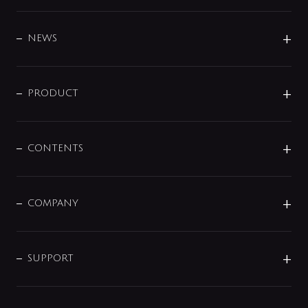
BRAND
DESIGN
NEWS
ニュースリリース
商品に関して
PRODUCT
展示会
混合栓
企業情報
センサー・タッチ水栓
その他
CONTENTS
セットアイテム
MIZUBA（ミズバ）
予洗い水栓
プレパシュ＋
洗面器・手洗器
単水栓
COMPANY
みらいエコ住宅2026
事業について
シャワー
企業情報
インテリア・アクセサリー
SMART FINE BUBBLE
ORIGINAL GRAPHIC
企業理念
SUPPORT
分岐
コーポレートメッセージ
水栓部品
水まわり解決帖
サポート
CSR
バルブ