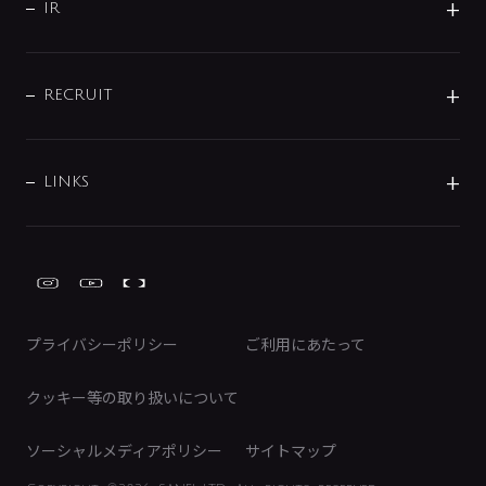
よくあるご質問
じぶんシャワーが見つかる
会社概要
シャワインフォ
IR
配管システム
お問い合わせ
沿革
配管部材
IENI
IR情報
サポートチャット
ブランド・グループ紹介
キッチン周辺用品
IRニュース
データダウンロード
RECRUIT
事業所案内
バス・空調周辺用品
経営情報
節湯水栓・節水水栓について
ショールーム
洗面周辺用品
採用情報
業績・財務情報
環境配慮バルブ登録制度について
水栓金具の製造工程
洗濯機周辺用品
募集要項
IRライブラリ
LINKS
みらいエコ住宅2026事業
トイレ周辺用品
株式情報
類似品・模倣品にご注意ください
ガーデニング周辺用品
Global Site
IRカレンダー
工具
FAQ（IR向け）
ディスクロージャーポリシー
免責事項
プライバシーポリシー
ご利用にあたって
IRに関するお問い合わせ
電子公告
クッキー等の取り扱いについて
ソーシャルメディアポリシー
サイトマップ