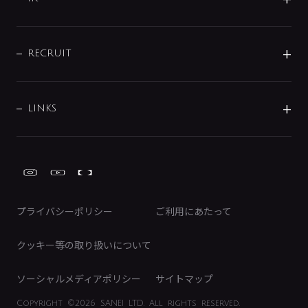
配管システム
お問い合わせ
沿革
配管部材
IENI
IR情報
サポートチャット
ブランド・グループ紹介
キッチン周辺用品
IRニュース
データダウンロード
RECRUIT
事業所案内
バス・空調周辺用品
経営情報
節湯水栓・節水水栓について
ショールーム
洗面周辺用品
採用情報
業績・財務情報
環境配慮バルブ登録制度について
水栓金具の製造工程
洗濯機周辺用品
募集要項
IRライブラリ
LINKS
みらいエコ住宅2026事業
トイレ周辺用品
株式情報
類似品・模倣品にご注意ください
ガーデニング周辺用品
Global Site
IRカレンダー
工具
FAQ（IR向け）
ディスクロージャーポリシー
免責事項
プライバシーポリシー
ご利用にあたって
IRに関するお問い合わせ
電子公告
クッキー等の取り扱いについて
ソーシャルメディアポリシー
サイトマップ
Copyright
©2026 SANEI LTD.
All rights reserved.