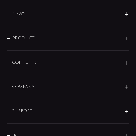
BRAND
DESIGN
NEWS
ニュースリリース
商品に関して
PRODUCT
展示会
混合栓
企業情報
センサー・タッチ水栓
その他
CONTENTS
セットアイテム
MIZUBA（ミズバ）
予洗い水栓
プレパシュ＋
洗面器・手洗器
単水栓
COMPANY
みらいエコ住宅2026
事業について
シャワー
企業情報
インテリア・アクセサリー
SMART FINE BUBBLE
ORIGINAL GRAPHIC
企業理念
SUPPORT
分岐
コーポレートメッセージ
水栓部品
水まわり解決帖
サポート
CSR
バルブ
よくあるご質問
じぶんシャワーが見つかる
会社概要
シャワインフォ
IR