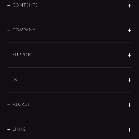
センサー・タッチ水栓
その他
CONTENTS
セットアイテム
MIZUBA（ミズバ）
予洗い水栓
プレパシュ＋
洗面器・手洗器
単水栓
COMPANY
みらいエコ住宅2026
事業について
シャワー
企業情報
インテリア・アクセサリー
SMART FINE BUBBLE
ORIGINAL GRAPHIC
企業理念
SUPPORT
分岐
コーポレートメッセージ
水栓部品
水まわり解決帖
サポート
CSR
バルブ
よくあるご質問
じぶんシャワーが見つかる
会社概要
シャワインフォ
IR
配管システム
お問い合わせ
沿革
配管部材
IENI
IR情報
サポートチャット
ブランド・グループ紹介
キッチン周辺用品
IRニュース
データダウンロード
RECRUIT
事業所案内
バス・空調周辺用品
経営情報
節湯水栓・節水水栓について
ショールーム
洗面周辺用品
採用情報
業績・財務情報
環境配慮バルブ登録制度について
水栓金具の製造工程
洗濯機周辺用品
募集要項
IRライブラリ
LINKS
みらいエコ住宅2026事業
トイレ周辺用品
株式情報
類似品・模倣品にご注意ください