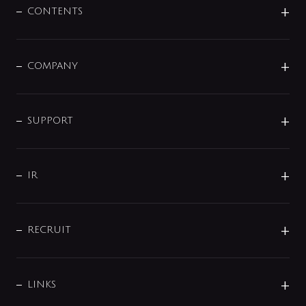
センサー・タッチ水栓
その他
CONTENTS
セットアイテム
MIZUBA（ミズバ）
予洗い水栓
プレパシュ＋
洗面器・手洗器
単水栓
COMPANY
みらいエコ住宅2026
事業について
シャワー
企業情報
インテリア・アクセサリー
SMART FINE BUBBLE
ORIGINAL GRAPHIC
企業理念
SUPPORT
分岐
コーポレートメッセージ
水栓部品
水まわり解決帖
サポート
CSR
バルブ
よくあるご質問
じぶんシャワーが見つかる
会社概要
シャワインフォ
IR
配管システム
お問い合わせ
沿革
配管部材
IENI
IR情報
サポートチャット
ブランド・グループ紹介
キッチン周辺用品
IRニュース
データダウンロード
RECRUIT
事業所案内
バス・空調周辺用品
経営情報
節湯水栓・節水水栓について
ショールーム
洗面周辺用品
採用情報
業績・財務情報
環境配慮バルブ登録制度について
水栓金具の製造工程
洗濯機周辺用品
募集要項
IRライブラリ
LINKS
みらいエコ住宅2026事業
トイレ周辺用品
株式情報
類似品・模倣品にご注意ください