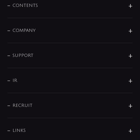
センサー・タッチ水栓
その他
CONTENTS
セットアイテム
MIZUBA（ミズバ）
予洗い水栓
プレパシュ＋
洗面器・手洗器
単水栓
COMPANY
みらいエコ住宅2026
事業について
シャワー
企業情報
インテリア・アクセサリー
SMART FINE BUBBLE
ORIGINAL GRAPHIC
企業理念
SUPPORT
分岐
コーポレートメッセージ
水栓部品
水まわり解決帖
サポート
CSR
バルブ
よくあるご質問
じぶんシャワーが見つかる
会社概要
シャワインフォ
IR
配管システム
お問い合わせ
沿革
配管部材
IENI
IR情報
サポートチャット
ブランド・グループ紹介
キッチン周辺用品
IRニュース
データダウンロード
RECRUIT
事業所案内
バス・空調周辺用品
経営情報
節湯水栓・節水水栓について
ショールーム
洗面周辺用品
採用情報
業績・財務情報
環境配慮バルブ登録制度について
水栓金具の製造工程
洗濯機周辺用品
募集要項
IRライブラリ
LINKS
みらいエコ住宅2026事業
トイレ周辺用品
株式情報
類似品・模倣品にご注意ください