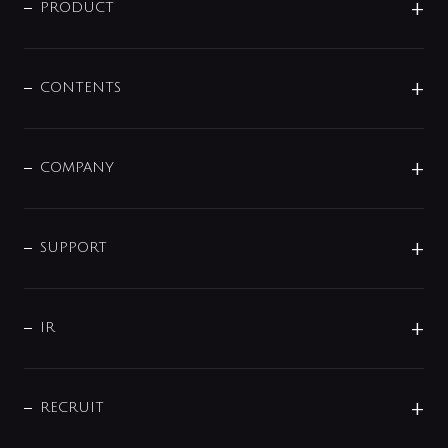
商品に関して
PRODUCT
展示会
混合栓
企業情報
センサー・タッチ水栓
その他
CONTENTS
セットアイテム
MIZUBA（ミズバ）
予洗い水栓
プレパシュ＋
洗面器・手洗器
単水栓
COMPANY
みらいエコ住宅2026
事業について
シャワー
企業情報
インテリア・アクセサリー
SMART FINE BUBBLE
ORIGINAL GRAPHIC
企業理念
SUPPORT
分岐
コーポレートメッセージ
水栓部品
水まわり解決帖
サポート
CSR
バルブ
よくあるご質問
じぶんシャワーが見つかる
会社概要
シャワインフォ
IR
配管システム
お問い合わせ
沿革
配管部材
IENI
IR情報
サポートチャット
ブランド・グループ紹介
キッチン周辺用品
IRニュース
データダウンロード
RECRUIT
事業所案内
バス・空調周辺用品
経営情報
節湯水栓・節水水栓について
ショールーム
洗面周辺用品