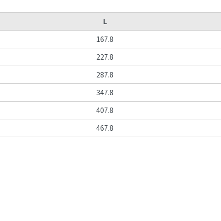
L
167.8
227.8
287.8
347.8
407.8
467.8