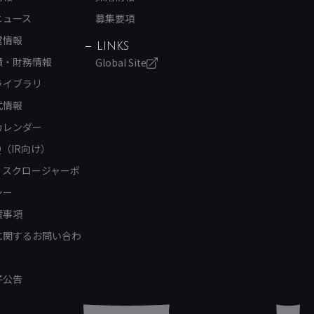
ニュース
募集要項
営情報
LINKS
績・財務情報
Global Site
ライブラリ
式情報
カレンダー
Q（IR向け）
ィスクロージャーポ
シー
責事項
Rに関するお問い合わ
子公告