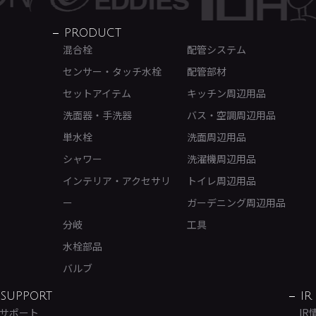
PRODUCT
混合栓
配管システム
センサー・タッチ水栓
配管部材
セットアイテム
キッチン周辺用品
洗面器・手洗器
バス・空調周辺用品
単水栓
洗面周辺用品
シャワー
洗濯機周辺用品
インテリア・アクセサリ
トイレ周辺用品
ー
ガーデニング周辺用品
分岐
工具
水栓部品
バルブ
SUPPORT
IR
サポート
IR