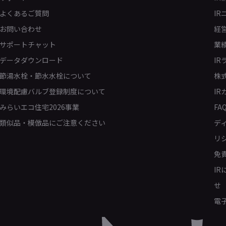
よくあるご質問
IR
お問い合わせ
経
サポートチャット
業
データダウンロード
IR
節湯水栓・節水水栓について
株
環境配慮バルブ登録制度について
IR
みらいエコ住宅2026事業
FA
類似品・模倣品にご注意ください
デ
リ
免
I
せ
電