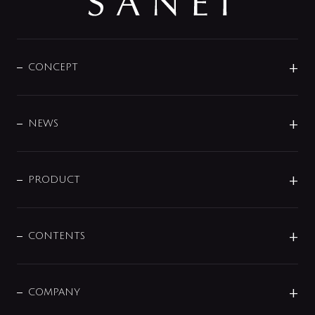
CONCEPT
BRAND
DESIGN
NEWS
ニュースリリース
商品に関して
PRODUCT
展示会
混合栓
企業情報
センサー・タッチ水栓
その他
CONTENTS
セットアイテム
MIZUBA（ミズバ）
予洗い水栓
プレパシュ＋
洗面器・手洗器
単水栓
COMPANY
みらいエコ住宅2026
事業について
シャワー