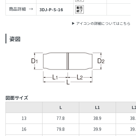
商品詳細
3DJ-P-S-16
アイコンの詳細についてはこちら
姿図
図面サイズ
L
L1
L
13
77.8
38.9
38
16
79.8
39.9
39