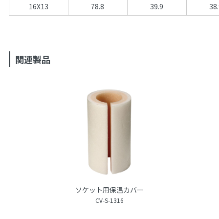
16X13
78.8
39.9
38
関連製品
ソケット用保温カバー
CV-S-1316