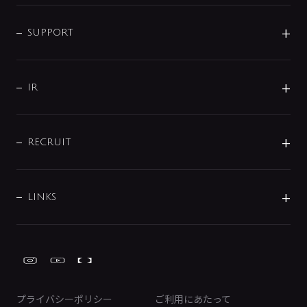
企業情報
インテリア・アクセサリー
SMART FINE BUBBLE
ORIGINAL GRAPHIC
企業理念
SUPPORT
分岐
コーポレートメッセージ
水栓部品
水まわり解決帖
サポート
CSR
バルブ
よくあるご質問
じぶんシャワーが見つかる
会社概要
シャワインフォ
IR
配管システム
お問い合わせ
沿革
配管部材
IENI
IR情報
サポートチャット
ブランド・グループ紹介
キッチン周辺用品
IRニュース
データダウンロード
RECRUIT
事業所案内
バス・空調周辺用品
経営情報
節湯水栓・節水水栓について
ショールーム
洗面周辺用品
採用情報
業績・財務情報
環境配慮バルブ登録制度について
水栓金具の製造工程
洗濯機周辺用品
募集要項
IRライブラリ
LINKS
みらいエコ住宅2026事業
トイレ周辺用品
株式情報
類似品・模倣品にご注意ください
ガーデニング周辺用品
Global Site
IRカレンダー
工具
FAQ（IR向け）
ディスクロージャーポリシー
免責事項
プライバシーポリシー
ご利用にあたって