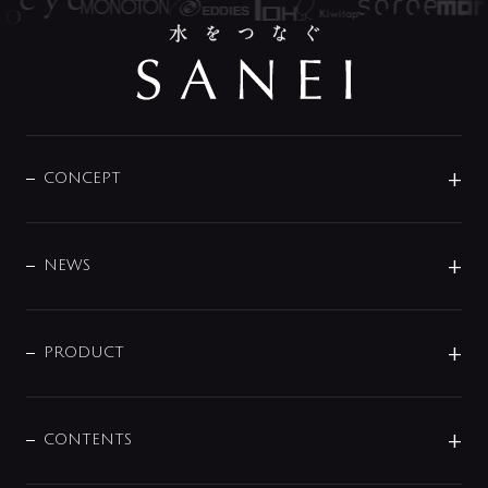
CONCEPT
BRAND
DESIGN
NEWS
ニュースリリース
商品に関して
PRODUCT
展示会
混合栓
企業情報
センサー・タッチ水栓
その他
CONTENTS
セットアイテム