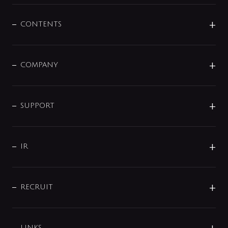
混合栓
企業情報
センサー・タッチ水栓
その他
CONTENTS
セットアイテム
MIZUBA（ミズバ）
予洗い水栓
プレパシュ＋
洗面器・手洗器
単水栓
COMPANY
みらいエコ住宅2026
事業について
シャワー
企業情報
インテリア・アクセサリー
SMART FINE BUBBLE
ORIGINAL GRAPHIC
企業理念
SUPPORT
分岐
コーポレートメッセージ
水栓部品
水まわり解決帖
サポート
CSR
バルブ
よくあるご質問
じぶんシャワーが見つかる
会社概要
シャワインフォ
IR
配管システム
お問い合わせ
沿革
配管部材
IENI
IR情報
サポートチャット
ブランド・グループ紹介
キッチン周辺用品
IRニュース
データダウンロード
RECRUIT
事業所案内
バス・空調周辺用品
経営情報
節湯水栓・節水水栓について
ショールーム
洗面周辺用品
採用情報
業績・財務情報
環境配慮バルブ登録制度について
水栓金具の製造工程
洗濯機周辺用品
LINKS