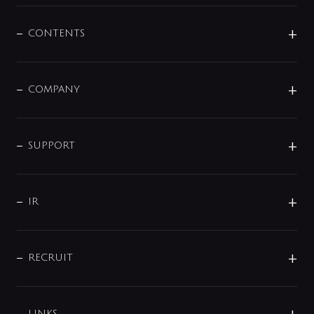
混合栓
企業情報
センサー・タッチ水栓
その他
CONTENTS
セットアイテム
MIZUBA（ミズバ）
予洗い水栓
プレパシュ＋
洗面器・手洗器
単水栓
COMPANY
みらいエコ住宅2026
事業について
シャワー
企業情報
インテリア・アクセサリー
SMART FINE BUBBLE
ORIGINAL GRAPHIC
企業理念
SUPPORT
分岐
コーポレートメッセージ
水栓部品
水まわり解決帖
サポート
CSR
バルブ
よくあるご質問
じぶんシャワーが見つかる
会社概要
シャワインフォ
IR
配管システム
お問い合わせ
沿革
配管部材
IENI
IR情報
サポートチャット
ブランド・グループ紹介
キッチン周辺用品
IRニュース
データダウンロード
RECRUIT
事業所案内
バス・空調周辺用品
経営情報
節湯水栓・節水水栓について
ショールーム
洗面周辺用品
採用情報
業績・財務情報
環境配慮バルブ登録制度について
水栓金具の製造工程
洗濯機周辺用品
LINKS