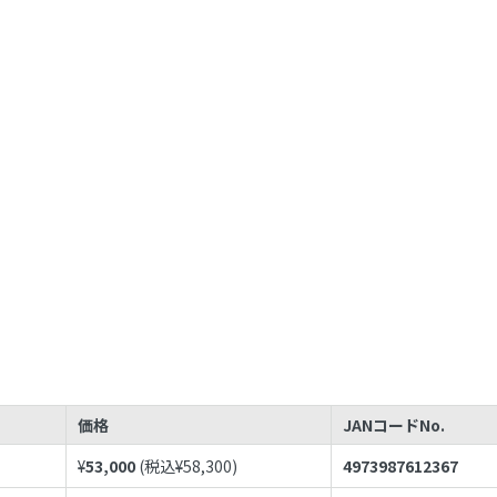
価格
JANコードNo.
¥
53,000
(税込¥
58,300
)
4973987612367