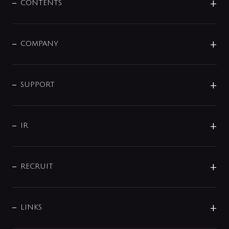
センサー・タッチ水栓
その他
CONTENTS
セットアイテム
MIZUBA（ミズバ）
予洗い水栓
プレパシュ＋
洗面器・手洗器
単水栓
COMPANY
みらいエコ住宅2026
事業について
シャワー
企業情報
インテリア・アクセサリー
SMART FINE BUBBLE
ORIGINAL GRAPHIC
企業理念
SUPPORT
分岐
コーポレートメッセージ
水栓部品
水まわり解決帖
サポート
CSR
バルブ
よくあるご質問
じぶんシャワーが見つかる
会社概要
シャワインフォ
IR
配管システム
お問い合わせ
沿革
配管部材
IENI
IR情報
サポートチャット
ブランド・グループ紹介
キッチン周辺用品
IRニュース
データダウンロード
RECRUIT
事業所案内
バス・空調周辺用品
経営情報
節湯水栓・節水水栓について
ショールーム
洗面周辺用品
採用情報
業績・財務情報
環境配慮バルブ登録制度について
水栓金具の製造工程
洗濯機周辺用品
募集要項
IRライブラリ
LINKS
みらいエコ住宅2026事業
トイレ周辺用品
株式情報
類似品・模倣品にご注意ください
ガーデニング周辺用品