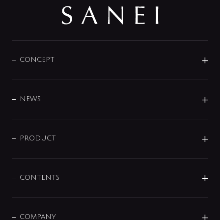
CONCEPT
BRAND
DESIGN
NEWS
ニュースリリース
商品に関して
PRODUCT
展示会
混合栓
企業情報
センサー・タッチ水栓
その他
CONTENTS
セットアイテム
MIZUBA（ミズバ）
予洗い水栓
プレパシュ＋
洗面器・手洗器
単水栓
COMPANY