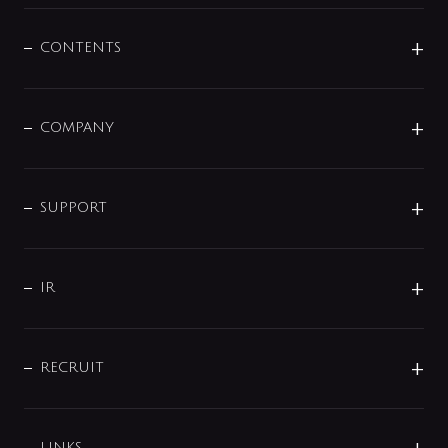
混合栓
企業情報
センサー・タッチ水栓
その他
CONTENTS
セットアイテム
MIZUBA（ミズバ）
予洗い水栓
プレパシュ＋
洗面器・手洗器
単水栓
COMPANY
みらいエコ住宅2026
事業について
シャワー
企業情報
インテリア・アクセサリー
SMART FINE BUBBLE
ORIGINAL GRAPHIC
企業理念
SUPPORT
分岐
コーポレートメッセージ
水栓部品
水まわり解決帖
サポート
CSR
バルブ
よくあるご質問
じぶんシャワーが見つかる
会社概要
シャワインフォ
IR
配管システム
お問い合わせ
沿革
配管部材
IENI
IR情報
サポートチャット
ブランド・グループ紹介
キッチン周辺用品
IRニュース
データダウンロード
RECRUIT
事業所案内
バス・空調周辺用品
経営情報
節湯水栓・節水水栓について
ショールーム
洗面周辺用品
採用情報
業績・財務情報
環境配慮バルブ登録制度について
水栓金具の製造工程
洗濯機周辺用品
LINKS