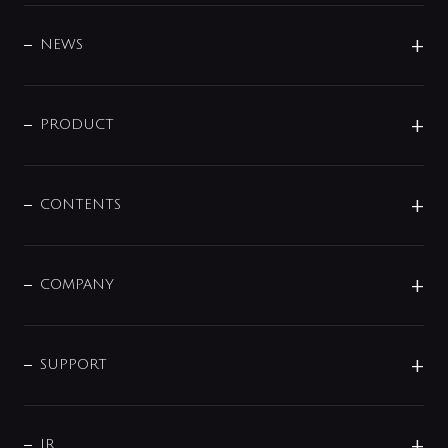
BRAND
DESIGN
NEWS
ニュースリリース
商品に関して
PRODUCT
展示会
混合栓
企業情報
センサー・タッチ水栓
その他
CONTENTS
セットアイテム
MIZUBA（ミズバ）
予洗い水栓
プレパシュ＋
洗面器・手洗器
単水栓
COMPANY
みらいエコ住宅2026
事業について
シャワー
企業情報
インテリア・アクセサリー
SMART FINE BUBBLE
ORIGINAL GRAPHIC
企業理念
SUPPORT
分岐
コーポレートメッセージ
水栓部品
水まわり解決帖
サポート
CSR
バルブ
よくあるご質問
じぶんシャワーが見つかる
会社概要
シャワインフォ
IR