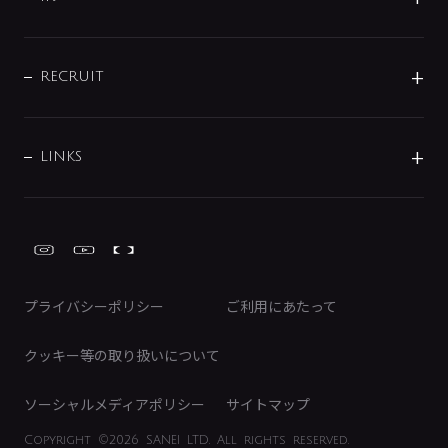
配管システム
お問い合わせ
沿革
配管部材
IENI
IR情報
サポートチャット
ブランド・グループ紹介
キッチン周辺用品
IRニュース
データダウンロード
RECRUIT
事業所案内
バス・空調周辺用品
経営情報
節湯水栓・節水水栓について
ショールーム
洗面周辺用品
採用情報
業績・財務情報
環境配慮バルブ登録制度について
水栓金具の製造工程
洗濯機周辺用品
募集要項
IRライブラリ
LINKS
みらいエコ住宅2026事業
トイレ周辺用品
株式情報
類似品・模倣品にご注意ください
ガーデニング周辺用品
Global Site
IRカレンダー
工具
FAQ（IR向け）
ディスクロージャーポリシー
免責事項
プライバシーポリシー
ご利用にあたって
IRに関するお問い合わせ
電子公告
クッキー等の取り扱いについて
ソーシャルメディアポリシー
サイトマップ
Copyright
©2026 SANEI LTD.
All rights reserved.