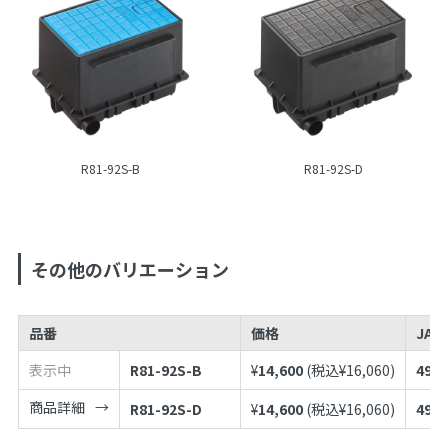
R81-92S-B
R81-92S-D
その他のバリエーション
品番
価格
JAN
表示中
R81-92S-B
¥
14,600
(税込¥
16,060
)
4973
商品詳細
R81-92S-D
¥
14,600
(税込¥
16,060
)
4973