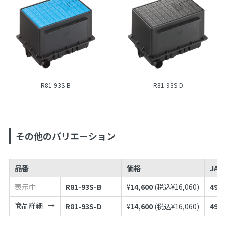
R81-93S-B
R81-93S-D
その他のバリエーション
品番
価格
JAN
表示中
R81-93S-B
¥
14,600
(税込¥
16,060
)
4973
商品詳細
R81-93S-D
¥
14,600
(税込¥
16,060
)
4973