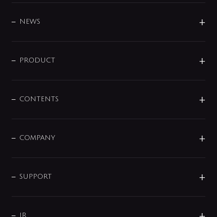
BRAND
DESIGN
NEWS
ニュースリリース
商品に関して
PRODUCT
展示会
混合栓
企業情報
センサー・タッチ水栓
その他
CONTENTS
セットアイテム
MIZUBA（ミズバ）
予洗い水栓
プレパシュ＋
洗面器・手洗器
単水栓
COMPANY
みらいエコ住宅2026
事業について
シャワー
企業情報
インテリア・アクセサリー
SMART FINE BUBBLE
ORIGINAL GRAPHIC
企業理念
SUPPORT
分岐
コーポレートメッセージ
水栓部品
水まわり解決帖
サポート
CSR
バルブ
よくあるご質問
じぶんシャワーが見つかる
会社概要
シャワインフォ
IR