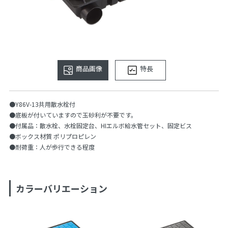
商品画像
特長
●Y86V-13共用散水栓付
●底板が付いていますので玉砂利が不要です。
●付属品：散水栓、水栓固定台、HIエルボ給水管セット、固定ビス
●ボックス材質 ポリプロピレン
●耐荷重：人が歩行できる程度
カラーバリエーション