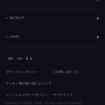
配管システム
お問い合わせ
沿革
配管部材
IENI
IR情報
サポートチャット
ブランド・グループ紹介
キッチン周辺用品
IRニュース
データダウンロード
RECRUIT
事業所案内
バス・空調周辺用品
経営情報
節湯水栓・節水水栓について
ショールーム
洗面周辺用品
採用情報
業績・財務情報
環境配慮バルブ登録制度について
水栓金具の製造工程
洗濯機周辺用品
募集要項
IRライブラリ
LINKS
みらいエコ住宅2026事業
トイレ周辺用品
株式情報
類似品・模倣品にご注意ください
ガーデニング周辺用品
Global Site
IRカレンダー
工具
FAQ（IR向け）
ディスクロージャーポリシー
免責事項
プライバシーポリシー
ご利用にあたって
IRに関するお問い合わせ
電子公告
クッキー等の取り扱いについて
ソーシャルメディアポリシー
サイトマップ
Copyright
©2026 SANEI LTD.
All rights reserved.