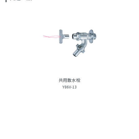
共用散水栓
Y86V-13