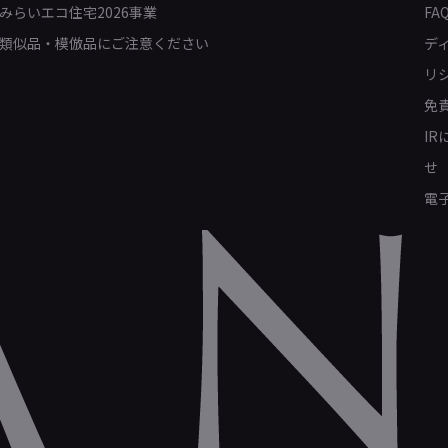
みらいエコ住宅2026事業
FA
類似品・模倣品にご注意ください
デ
リ
免
I
せ
電