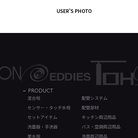
USER'S PHOTO
PRODUCT
混合栓
配管システム
センサー・タッチ水栓
配管部材
セットアイテム
キッチン周辺用品
洗面器・手洗器
バス・空調周辺用品
単水栓
洗面周辺用品