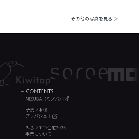
その他の写真を見る ＞
CONTENTS
MIZUBA（ミズバ）
予洗い水栓
プレパシュ＋
みらいエコ住宅2026
事業について