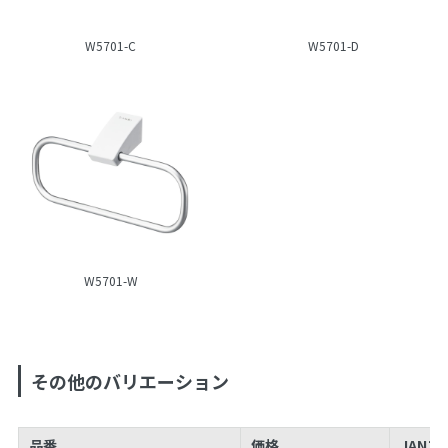
W5701-C
W5701-D
W5701-W
その他のバリエーション
品番
価格
JANコ