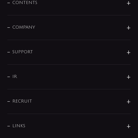
センサー・タッチ水栓
その他
CONTENTS
セットアイテム
MIZUBA（ミズバ）
予洗い水栓
プレパシュ＋
洗面器・手洗器
単水栓
COMPANY
みらいエコ住宅2026
事業について
シャワー
企業情報
インテリア・アクセサリー
SMART FINE BUBBLE
ORIGINAL GRAPHIC
企業理念
SUPPORT
分岐
コーポレートメッセージ
水栓部品
水まわり解決帖
サポート
CSR
バルブ
よくあるご質問
じぶんシャワーが見つかる
会社概要
シャワインフォ
IR
配管システム
お問い合わせ
沿革
配管部材
IENI
IR情報
サポートチャット
ブランド・グループ紹介
キッチン周辺用品
IRニュース
データダウンロード
RECRUIT
事業所案内
バス・空調周辺用品
経営情報
節湯水栓・節水水栓について
ショールーム
洗面周辺用品
採用情報
業績・財務情報
環境配慮バルブ登録制度について
水栓金具の製造工程
洗濯機周辺用品
募集要項
IRライブラリ
LINKS
みらいエコ住宅2026事業
トイレ周辺用品
株式情報
類似品・模倣品にご注意ください
ガーデニング周辺用品