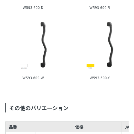
W593-600-D
W593-600-R
W593-600-W
W593-600-Y
その他のバリエーション
品番
価格
JAN