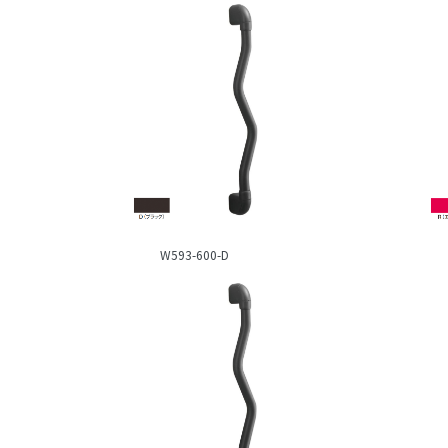
W593-600-D