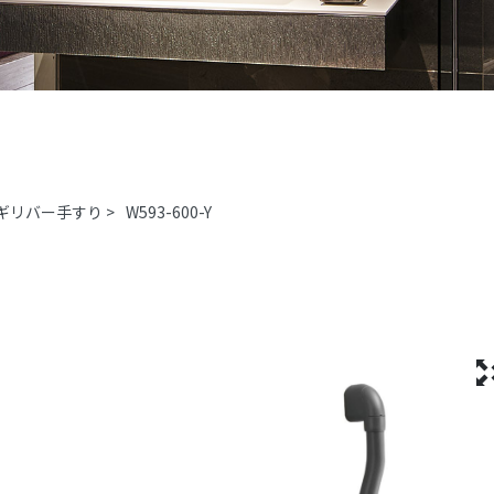
ギリバー手すり
>
W593-600-Y