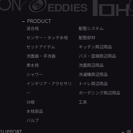
PRODUCT
混合栓
配管システム
センサー・タッチ水栓
配管部材
セットアイテム
キッチン周辺用品
洗面器・手洗器
バス・空調周辺用品
単水栓
洗面周辺用品
シャワー
洗濯機周辺用品
インテリア・アクセサリ
トイレ周辺用品
ー
ガーデニング周辺用品
分岐
工具
水栓部品
バルブ
SUPPORT
IR