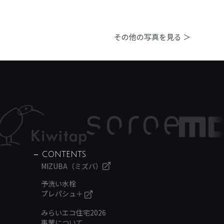
その他の写真を見る ＞
CONTENTS
MIZUBA（ミズバ）
予洗い水栓
プレパシュ＋
みらいエコ住宅2026
事業について