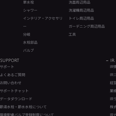
単水栓
洗面周辺用品
シャワー
洗濯機周辺用品
インテリア・アクセサリ
トイレ周辺用品
ー
ガーデニング周辺用品
分岐
工具
水栓部品
バルブ
SUPPORT
IR
サポート
IR
よくあるご質問
IR
お問い合わせ
経
サポートチャット
業
データダウンロード
IR
節湯水栓・節水水栓について
株
環境配慮バルブ登録制度について
IR