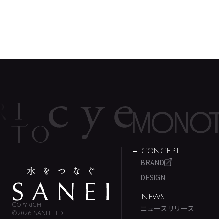
CONCEPT
BRAND
DESIGN
NEWS
Copyright
ニュースリリース
©2026 SANEI LTD.