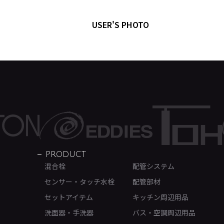
USER'S PHOTO
PRODUCT
混合栓
配管システム
センサー・タッチ水栓
配管部材
セットアイテム
キッチン周辺用品
洗面器・手洗器
バス・空調周辺用品