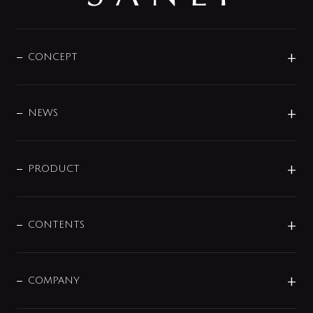
CONCEPT
BRAND
DESIGN
NEWS
ニュースリリース
商品に関して
PRODUCT
展示会
混合栓
企業情報
センサー・タッチ水栓
その他
CONTENTS
セットアイテム
MIZUBA（ミズバ）
予洗い水栓
プレパシュ＋
洗面器・手洗器
単水栓
COMPANY
みらいエコ住宅2026
事業について
シャワー