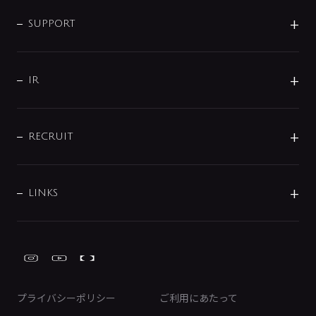
企業情報
インテリア・アクセサリー
SMART FINE BUBBLE
ORIGINAL GRAPHIC
企業理念
SUPPORT
分岐
コーポレートメッセージ
水栓部品
水まわり解決帖
サポート
CSR
バルブ
よくあるご質問
じぶんシャワーが見つかる
会社概要
シャワインフォ
IR
配管システム
お問い合わせ
沿革
配管部材
IENI
IR情報
サポートチャット
ブランド・グループ紹介
キッチン周辺用品
IRニュース
データダウンロード
RECRUIT
事業所案内
バス・空調周辺用品
経営情報
節湯水栓・節水水栓について
ショールーム
洗面周辺用品
採用情報
業績・財務情報
環境配慮バルブ登録制度について
水栓金具の製造工程
洗濯機周辺用品
募集要項
IRライブラリ
LINKS
みらいエコ住宅2026事業
トイレ周辺用品
株式情報
類似品・模倣品にご注意ください
ガーデニング周辺用品
Global Site
IRカレンダー
工具
FAQ（IR向け）
ディスクロージャーポリシー
免責事項
プライバシーポリシー
ご利用にあたって
IRに関するお問い合わせ