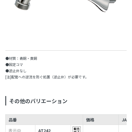
●材質：青銅・黄銅
●固定コマ
●逆止弁なし
[注]配管への逆流を防ぐ処置（逆止弁）が必要です。
その他のバリエーション
品番
価格
JAN
表示中
AT242