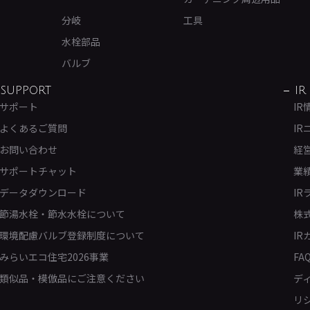
分岐
工具
水栓部品
バルブ
SUPPORT
IR
サポート
IR
よくあるご質問
IR
お問い合わせ
経
サポートチャット
業
データダウンロード
IR
節湯水栓・節水水栓について
株
環境配慮バルブ登録制度について
IR
みらいエコ住宅2026事業
FA
類似品・模倣品にご注意ください
デ
リ