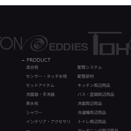
PRODUCT
混合栓
配管システム
センサー・タッチ水栓
配管部材
セットアイテム
キッチン周辺用品
洗面器・手洗器
バス・空調周辺用品
単水栓
洗面周辺用品
シャワー
洗濯機周辺用品
インテリア・アクセサリ
トイレ周辺用品
ー
ガーデニング周辺用品