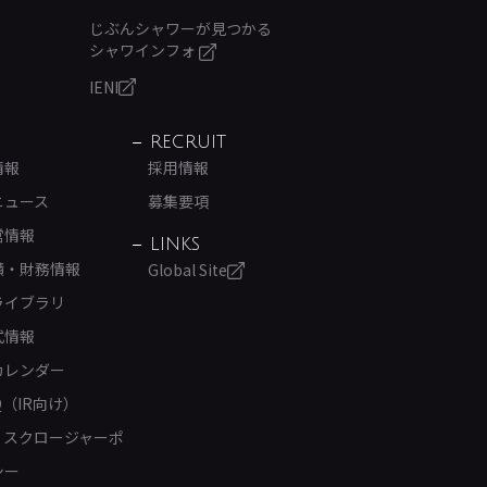
じぶんシャワーが見つかる
シャワインフォ
IENI
RECRUIT
情報
採用情報
ニュース
募集要項
営情報
LINKS
績・財務情報
Global Site
ライブラリ
式情報
カレンダー
Q（IR向け）
ィスクロージャーポ
シー