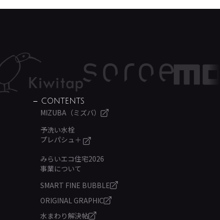
CONTENTS
MIZUBA（ミズバ）
予洗い水栓
プレパシュ＋
みらいエコ住宅2026
事業について
SMART FINE BUBBLE
ORIGINAL GRAPHIC
水まわり解決帖