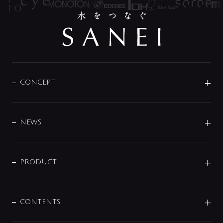
CONCEPT
BRAND
DESIGN
NEWS
ニュースリリース
商品に関して
PRODUCT
展示会
混合栓
企業情報
センサー・タッチ水栓
その他
CONTENTS
セットアイテム