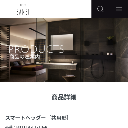
PRODUCTS
商品のご案内
商品詳細
スマートヘッダー［共用形］
品番：
B3111A-L1-13-R