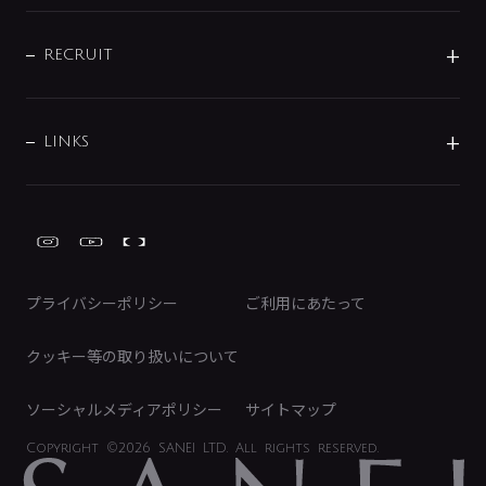
配管部材
IENI
IR情報
サポートチャット
ブランド・グループ紹介
キッチン周辺用品
IRニュース
データダウンロード
RECRUIT
事業所案内
バス・空調周辺用品
経営情報
節湯水栓・節水水栓について
ショールーム
洗面周辺用品
採用情報
業績・財務情報
環境配慮バルブ登録制度について
水栓金具の製造工程
洗濯機周辺用品
募集要項
IRライブラリ
LINKS
みらいエコ住宅2026事業
トイレ周辺用品
株式情報
類似品・模倣品にご注意ください
ガーデニング周辺用品
Global Site
IRカレンダー
工具
FAQ（IR向け）
ディスクロージャーポリシー
免責事項
プライバシーポリシー
ご利用にあたって
IRに関するお問い合わせ
電子公告
クッキー等の取り扱いについて
ソーシャルメディアポリシー
サイトマップ
Copyright
©2026 SANEI LTD.
All rights reserved.