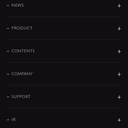
DESIGN
NEWS
ニュースリリース
商品に関して
PRODUCT
展示会
混合栓
企業情報
センサー・タッチ水栓
その他
CONTENTS
セットアイテム
MIZUBA（ミズバ）
予洗い水栓
プレパシュ＋
洗面器・手洗器
単水栓
COMPANY
みらいエコ住宅2026
事業について
シャワー
企業情報
インテリア・アクセサリー
SMART FINE BUBBLE
ORIGINAL GRAPHIC
企業理念
SUPPORT
分岐
コーポレートメッセージ
水栓部品
水まわり解決帖
サポート
CSR
バルブ
よくあるご質問
じぶんシャワーが見つかる
会社概要
シャワインフォ
IR
配管システム
お問い合わせ
沿革