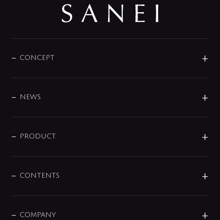
CONCEPT
BRAND
DESIGN
NEWS
ニュースリリース
商品に関して
PRODUCT
展示会
混合栓
企業情報
センサー・タッチ水栓
その他
CONTENTS
セットアイテム
MIZUBA（ミズバ）
予洗い水栓
プレパシュ＋
洗面器・手洗器
単水栓
COMPANY