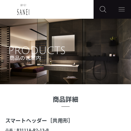
PRODUCTS
商品のご案内
商品詳細
スマートヘッダー［共用形］
品番：
B3111A-R2-13-B