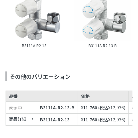
B3111A-R2-13
B3111A-R2-13-B
その他のバリエーション
品番
価格
J
表示中
B3111A-R2-13-B
¥
11,760
(税込¥
12,936
)
49
商品詳細
B3111A-R2-13
¥
11,760
(税込¥
12,936
)
49