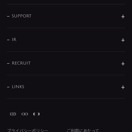
シャワー
企業情報
インテリア・アクセサリー
SMART FINE BUBBLE
ORIGINAL GRAPHIC
企業理念
SUPPORT
分岐
コーポレートメッセージ
水栓部品
水まわり解決帖
サポート
CSR
バルブ
よくあるご質問
じぶんシャワーが見つかる
会社概要
シャワインフォ
IR
配管システム
お問い合わせ
沿革
配管部材
IENI
IR情報
サポートチャット
ブランド・グループ紹介
キッチン周辺用品
IRニュース
データダウンロード
RECRUIT
事業所案内
バス・空調周辺用品
経営情報
節湯水栓・節水水栓について
ショールーム
洗面周辺用品
採用情報
業績・財務情報
環境配慮バルブ登録制度について
水栓金具の製造工程
洗濯機周辺用品
募集要項
IRライブラリ
LINKS
みらいエコ住宅2026事業
トイレ周辺用品
株式情報
類似品・模倣品にご注意ください
ガーデニング周辺用品
Global Site
IRカレンダー
工具
FAQ（IR向け）
ディスクロージャーポリシー
免責事項
プライバシーポリシー
ご利用にあたって