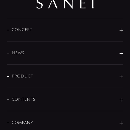
CONCEPT
BRAND
DESIGN
NEWS
ニュースリリース
商品に関して
PRODUCT
展示会
混合栓
企業情報
センサー・タッチ水栓
その他
CONTENTS
セットアイテム
MIZUBA（ミズバ）
予洗い水栓
プレパシュ＋
洗面器・手洗器
単水栓
COMPANY
みらいエコ住宅2026
事業について