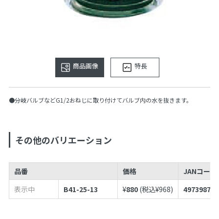
商品画像
特長
●分岐バルブなどG1/2おねじに取り付けてバルブ内の水を抜きます。
その他のバリエーション
品番
価格
JANコードN
表示中
B41-25-13
¥
880
(税込¥
968
)
497398712