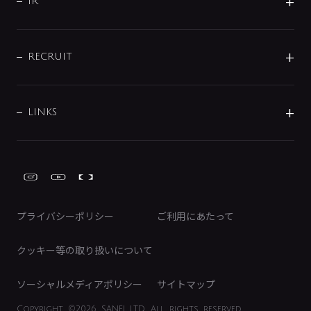
よくあるご質問
じぶんシャワーが見つかる
会社概要
シャワインフォ
IR
配管システム
お問い合わせ
沿革
配管部材
IENI
IR情報
サポートチャット
ブランド・グループ紹介
キッチン周辺用品
IRニュース
データダウンロード
RECRUIT
事業所案内
バス・空調周辺用品
経営情報
節湯水栓・節水水栓について
ショールーム
洗面周辺用品
採用情報
業績・財務情報
環境配慮バルブ登録制度について
水栓金具の製造工程
洗濯機周辺用品
募集要項
IRライブラリ
LINKS
みらいエコ住宅2026事業
トイレ周辺用品
株式情報
類似品・模倣品にご注意ください
ガーデニング周辺用品
Global Site
IRカレンダー
工具
FAQ（IR向け）
ディスクロージャーポリシー
免責事項
プライバシーポリシー
ご利用にあたって
IRに関するお問い合わせ
電子公告
クッキー等の取り扱いについて
ソーシャルメディアポリシー
サイトマップ
Copyright
©2026 SANEI LTD.
All rights reserved.