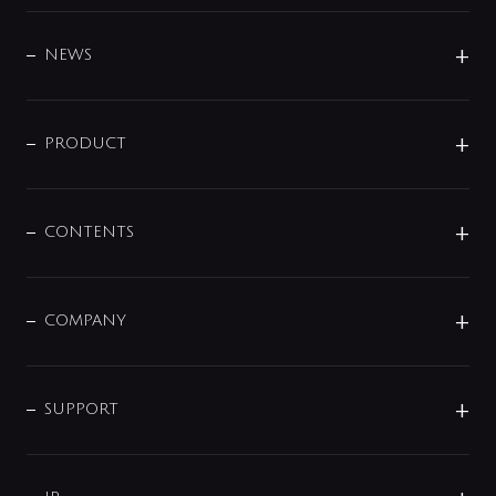
BRAND
DESIGN
NEWS
ニュースリリース
商品に関して
PRODUCT
展示会
混合栓
企業情報
センサー・タッチ水栓
その他
CONTENTS
セットアイテム
MIZUBA（ミズバ）
予洗い水栓
プレパシュ＋
洗面器・手洗器
単水栓
COMPANY
みらいエコ住宅2026
事業について
シャワー
企業情報
インテリア・アクセサリー
SMART FINE BUBBLE
ORIGINAL GRAPHIC
企業理念
SUPPORT
分岐
コーポレートメッセージ
水栓部品
水まわり解決帖
サポート
CSR
バルブ