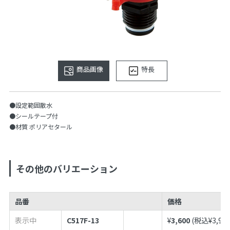
商品画像
特長
●設定範囲散水
●シールテープ付
●材質 ポリアセタール
その他のバリエーション
品番
価格
表示中
C517F-13
¥
3,600
(税込¥
3,96