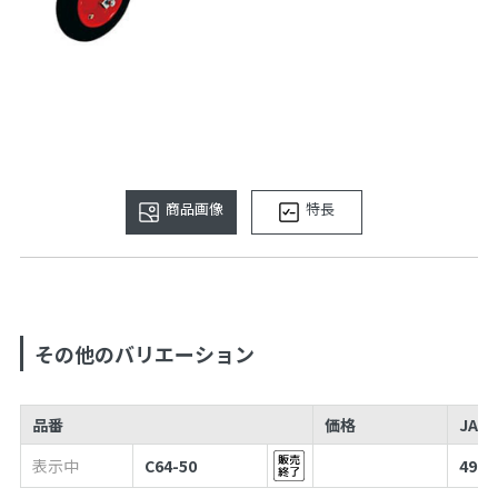
商品画像
特長
その他のバリエーション
品番
価格
JAN
表示中
C64-50
4973