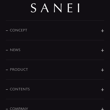
CONCEPT
BRAND
DESIGN
NEWS
ニュースリリース
商品に関して
PRODUCT
展示会
混合栓
企業情報
センサー・タッチ水栓
その他
CONTENTS
セットアイテム
MIZUBA（ミズバ）
予洗い水栓
プレパシュ＋
洗面器・手洗器
単水栓
COMPANY