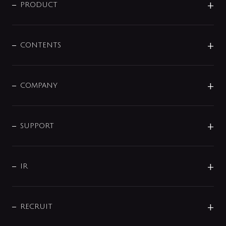
商品に関して
PRODUCT
展示会
混合栓
企業情報
センサー・タッチ水栓
その他
CONTENTS
セットアイテム
MIZUBA（ミズバ）
予洗い水栓
プレパシュ＋
洗面器・手洗器
単水栓
COMPANY
みらいエコ住宅2026
事業について
シャワー
企業情報
インテリア・アクセサリー
SMART FINE BUBBLE
ORIGINAL GRAPHIC
企業理念
SUPPORT
分岐
コーポレートメッセージ
水栓部品
水まわり解決帖
サポート
CSR
バルブ
よくあるご質問
じぶんシャワーが見つかる
会社概要
シャワインフォ
IR
配管システム
お問い合わせ
沿革
配管部材
IENI
IR情報
サポートチャット
ブランド・グループ紹介
キッチン周辺用品
IRニュース
データダウンロード
RECRUIT
事業所案内
バス・空調周辺用品
経営情報
節湯水栓・節水水栓について
ショールーム
洗面周辺用品