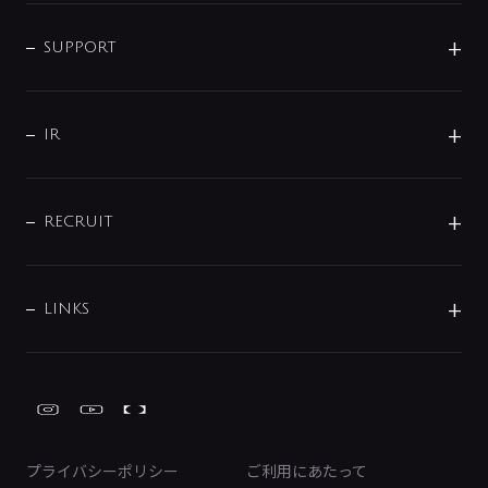
企業情報
インテリア・アクセサリー
SMART FINE BUBBLE
ORIGINAL GRAPHIC
企業理念
SUPPORT
分岐
コーポレートメッセージ
水栓部品
水まわり解決帖
サポート
CSR
バルブ
よくあるご質問
じぶんシャワーが見つかる
会社概要
シャワインフォ
IR
配管システム
お問い合わせ
沿革
配管部材
IENI
IR情報
サポートチャット
ブランド・グループ紹介
キッチン周辺用品
IRニュース
データダウンロード
RECRUIT
事業所案内
バス・空調周辺用品
経営情報
節湯水栓・節水水栓について
ショールーム
洗面周辺用品
採用情報
業績・財務情報
環境配慮バルブ登録制度について
水栓金具の製造工程
洗濯機周辺用品
募集要項
IRライブラリ
LINKS
みらいエコ住宅2026事業
トイレ周辺用品
株式情報
類似品・模倣品にご注意ください
ガーデニング周辺用品
Global Site
IRカレンダー
工具
FAQ（IR向け）
ディスクロージャーポリシー
免責事項
プライバシーポリシー
ご利用にあたって
IRに関するお問い合わせ