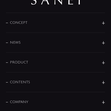
CONCEPT
BRAND
DESIGN
NEWS
ニュースリリース
商品に関して
PRODUCT
展示会
混合栓
企業情報
センサー・タッチ水栓
その他
CONTENTS
セットアイテム
MIZUBA（ミズバ）
予洗い水栓
プレパシュ＋
洗面器・手洗器
単水栓
COMPANY
みらいエコ住宅2026
事業について
シャワー